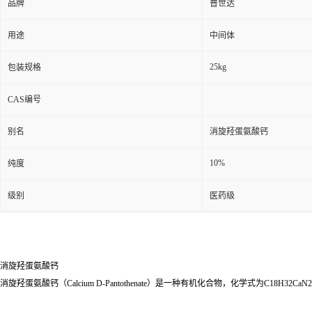
品牌
普世达
用途
中间体
25kg
包装规格
CAS编号
别名
消旋羟蛋氨酸钙
10%
纯度
级别
医药级
消旋羟蛋氨酸钙
消旋羟蛋氨酸钙（Calcium D-Pantothenate）是一种有机化合物，化学式为C1