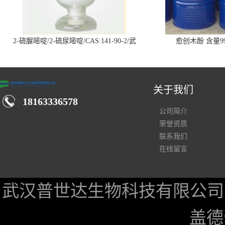
2-硫脲嘧啶/2-硫尿嘧啶/CAS:141-90-2/武
愈创木酚 含量99
汉仓库现货供应商
关于我们
18163336578
公司简介
荣誉资质
联系我们
在线留言
武汉普世达生物科技有限公司
盖德