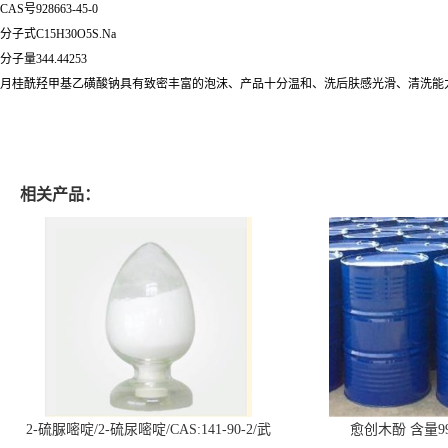
CAS号928663-45-0
分子式C15H30O5S.Na
分子量344.44253
月桂酰羟甲基乙磺酸钠具有致密丰富的泡沫、产品十分温和、洗后肤感光滑、清洗能
相关产品：
2-硫脲嘧啶/2-硫尿嘧啶/CAS:141-90-2/武
愈创木酚 含量99