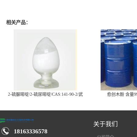
相关产品：
2-硫脲嘧啶/2-硫尿嘧啶/CAS:141-90-2/武
愈创木酚 含量99
汉仓库现货供应商
关于我们
18163336578