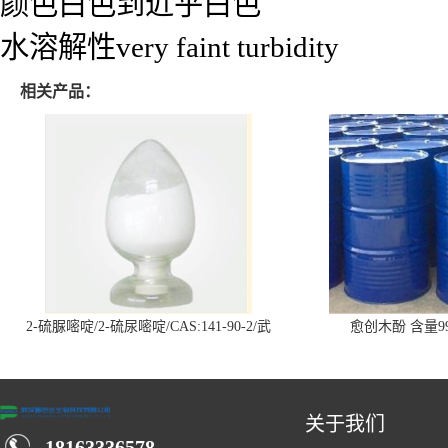
颜色白色到近乎白色
水溶解性very faint turbidity
相关产品：
2-硫脲嘧啶/2-硫尿嘧啶/CAS:141-90-2/武
愈创木酚 含量99
汉仓库现货供应商
关于我们
18163336578