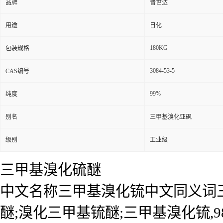
品牌
普世达
用途
日化
180KG
包装规格
3084-53-5
CAS编号
99%
纯度
别名
三甲基溴化亚砜
级别
工业级
三甲基溴化硫醚
中文名称三甲基溴化锍中文同义词三
醚;溴化三甲基锍醚;三甲基溴化锍,98%