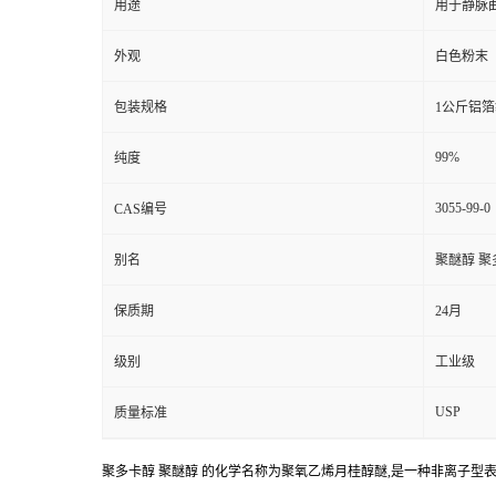
用途
用于静脉
外观
白色粉末
包装规格
1公斤铝箔
99%
纯度
3055-99-0
CAS编号
别名
聚醚醇 聚
保质期
24月
级别
工业级
USP
质量标准
聚多卡醇 聚醚醇 的化学名称为聚氧乙烯月桂醇醚,是一种非离子型