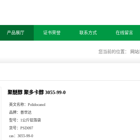
产品展厅
证书荣誉
联系方式
在线留言
您当前的位置：
网站
聚醚醇 聚多卡醇 3055-99-0
英文名称：
Polidocanol
品牌：
普世达
型号：
1公斤铝箔袋
货号：
PSD097
cas：
3055-99-0