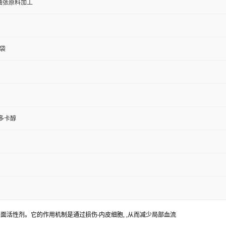
曲张原料加工
袋
多卡醇
表面活性剂。它的作用机制是通过损伤
内皮细胞, ,从而减少局部血流