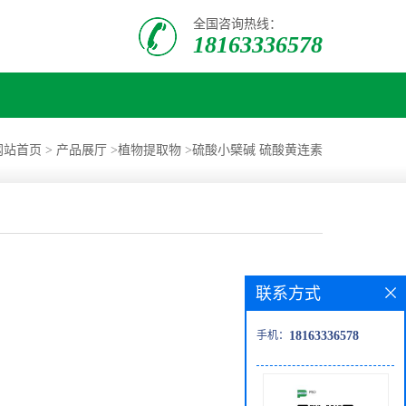
全国咨询热线：
18163336578
网站首页
>
产品展厅
>
植物提取物
>
硫酸小檗碱 硫酸黄连素
联系方式
手机：
18163336578