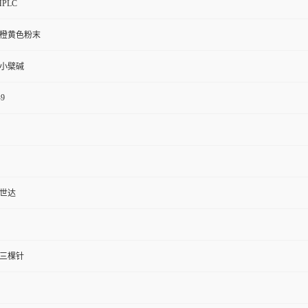
PLC
橙黄色粉末
小檗碱
-9
世达
三棵针