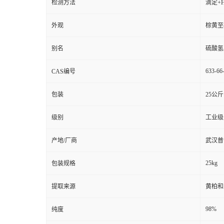
检测方法
滴定+H
外观
棕黄至
别名
硫酸氢
633-66
CAS编号
包装
25公斤
级别
工业级
产地/厂商
武汉普
25kg
包装规格
提取来源
黄柏和
98%
纯度