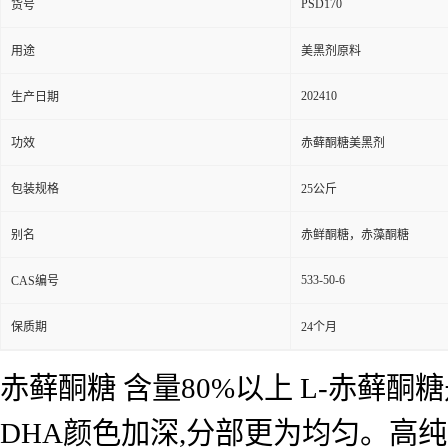
PSD170
货号
用途
美黑剂原料
202410
生产日期
功效
赤藓酮糖美黑剂
包装规格
25公斤
别名
赤鲜酮糖，赤藻酮糖
533-50-6
CAS编号
保质期
24个月
赤藓酮糖 含量80%以上 L-赤藓
DHA颜色加深,分部更为均匀。高纯