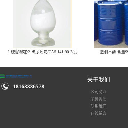
2-硫脲嘧啶/2-硫尿嘧啶/CAS:141-90-2/武
愈创木酚 含量99
汉仓库现货供应商
关于我们
18163336578
公司简介
荣誉资质
联系我们
在线留言