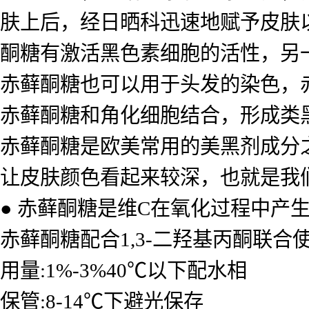
肤上后，经日晒科迅速地赋予皮肤
酮糖有激活黑色素细胞的活性，另
赤藓酮糖也可以用于头发的染色，
赤藓酮糖和角化细胞结合，形成类
赤藓酮糖是欧美常用的美黑剂成分
让皮肤颜色看起来较深，也就是我们
● 赤藓酮糖是维C在氧化过程中产
赤藓酮糖配合1,3-二羟基丙酮联合
用量:1%-3%40℃以下配水相
保管:8-14℃下避光保存