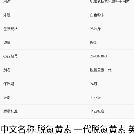
用途
抗衰老抗氧化原料中间体
外观
白色粉末
包装规格
25公斤
99%
纯度
26908-38-3
CAS编号
别名
脱氮黄素一代
保质期
24月
级别
工业级
质量标准
企业标准
中文名称:脱氮黄素 一代脱氮黄素 英文名称