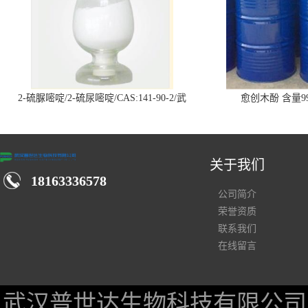
2-硫脲嘧啶/2-硫尿嘧啶/CAS:141-90-2/武
愈创木酚 含量99
汉仓库现货供应商
关于我们
18163336578
公司简介
荣誉资质
联系我们
在线留言
武汉普世达生物科技有限公司