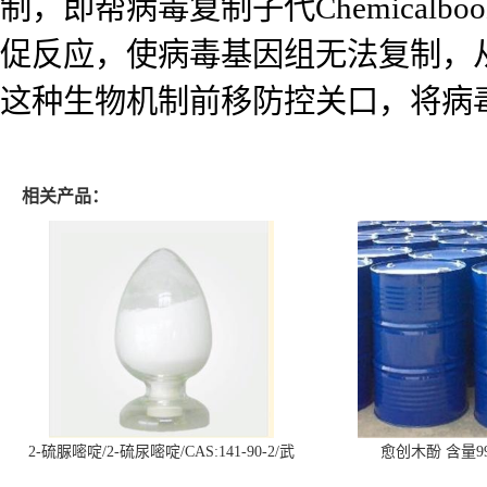
制，即帮病毒复制子代Chemica
促反应，使病毒基因组无法复制，
这种生物机制前移防控关口，将病毒
相关产品：
2-硫脲嘧啶/2-硫尿嘧啶/CAS:141-90-2/武
愈创木酚 含量99
汉仓库现货供应商