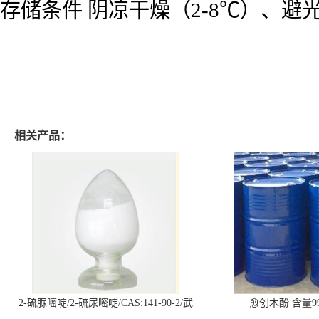
存储条件 阴凉干燥（2-8℃）、
相关产品：
2-硫脲嘧啶/2-硫尿嘧啶/CAS:141-90-2/武
愈创木酚 含量99