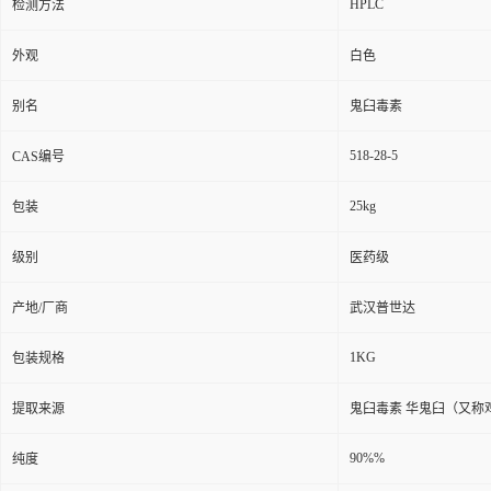
HPLC
检测方法
外观
白色
别名
鬼臼毒素
518-28-5
CAS编号
25kg
包装
级别
医药级
产地/厂商
武汉普世达
1KG
包装规格
提取来源
鬼臼毒素 华鬼臼（又称
90%%
纯度