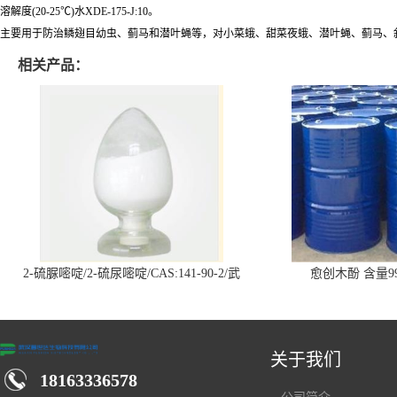
溶解度(20-25℃)水XDE-175-J:10。
主要用于防治鳞翅目幼虫、蓟马和潜叶蝇等，对小菜蛾、甜菜夜蛾、潜叶蝇、蓟马、
相关产品：
2-硫脲嘧啶/2-硫尿嘧啶/CAS:141-90-2/武
愈创木酚 含量99
汉仓库现货供应商
关于我们
18163336578