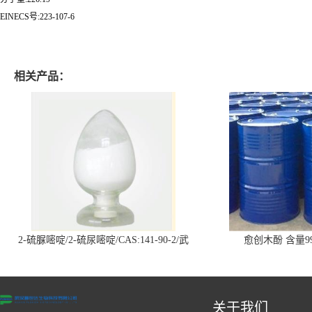
EINECS号:223-107-6
相关产品：
2-硫脲嘧啶/2-硫尿嘧啶/CAS:141-90-2/武
愈创木酚 含量99
汉仓库现货供应商
关于我们