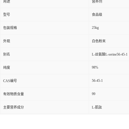
用途
营养剂
型号
食品级
25kg
包装规格
外观
白色粉末
别名
L-丝氨酸L-serine56-45-1
98%
纯度
56-45-1
CAS编号
99
有效物质含量
主要营养成分
L-肌肽