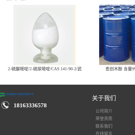
2-硫脲嘧啶/2-硫尿嘧啶/CAS:141-90-2/武
愈创木酚 含量99
汉仓库现货供应商
关于我们
18163336578
公司简介
荣誉资质
联系我们
在线留言