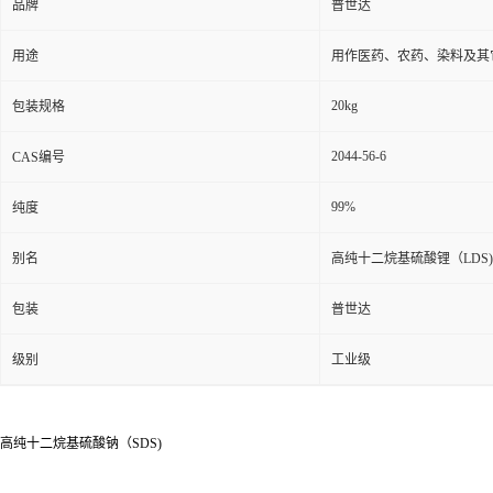
品牌
普世达
用途
用作医药、农药、染料及其
20kg
包装规格
2044-56-6
CAS编号
99%
纯度
别名
高纯十二烷基硫酸锂（LDS)
包装
普世达
级别
工业级
高纯十二烷基硫酸钠（SDS)