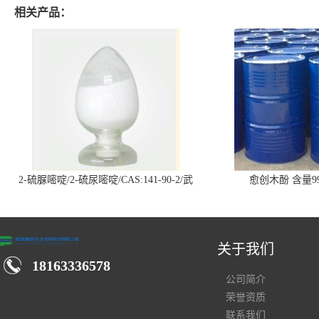
相关产品：
2-硫脲嘧啶/2-硫尿嘧啶/CAS:141-90-2/武
愈创木酚 含量99
汉仓库现货供应商
关于我们
18163336578
公司简介
荣誉资质
联系我们