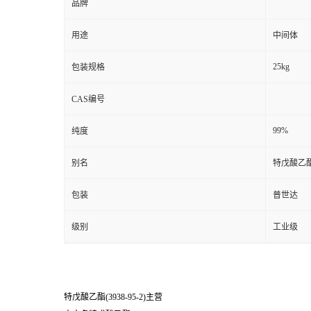
品牌
用途
中间体
25kg
包装规格
CAS编号
99%
纯度
别名
特戊酸乙酯(
包装
普世达
级别
工业级
特戊酸乙酯(3938-95-2)主营