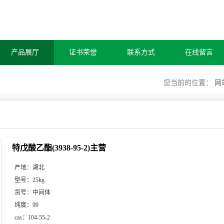
产品展厅
证书荣誉
联系方式
在线留言
您当前的位置：
网
特戊酸乙酯(3938-95-2)主营
产地：
湖北
型号：
25kg
货号：
中间体
纯度：
99
cas：
104-55-2