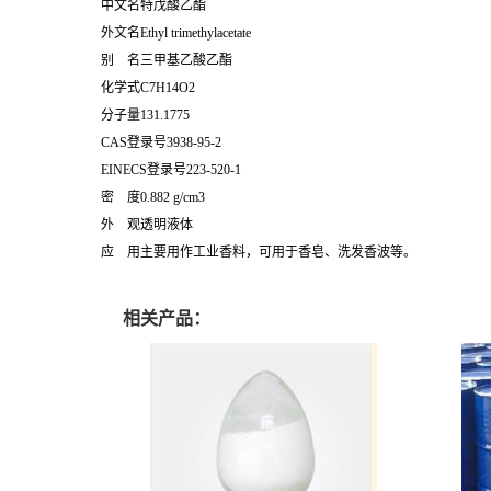
中文名特戊酸乙酯
外文名Ethyl trimethylacetate
别 名三甲基乙酸乙酯
化学式C7H14O2
分子量131.1775
CAS登录号3938-95-2
EINECS登录号223-520-1
密 度0.882 g/cm3
外 观透明液体
应 用主要用作工业香料，可用于香皂、洗发香波等。
相关产品：