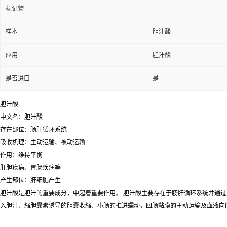
标记物
样本
胆汁酸
应用
胆汁酸
是否进口
是
胆汁酸
中文名：胆汁酸
存在部位：肠肝循环系统
吸收机理：主动运输、被动运输
作用：维持平衡
肝胆疾病、胃肠疾病等
产生部位：肝细胞产生
胆汁酸是胆汁的重要成分，中起着重要作用。 胆汁酸主要存在于肠肝循环系统并通
入胆汁、缩胆囊素诱导的胆囊收缩、小肠的推进蠕动，回肠黏膜的主动运输及血液向