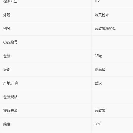
UV
检测方法
外观
淡黄粉末
别名
蓝靛果粉99%
CAS编号
25kg
包装
级别
食品级
产地/厂商
武汉
包装规格
提取来源
蓝靛果
98%
纯度