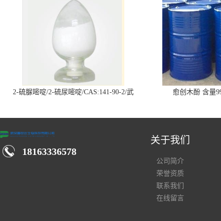
2-硫脲嘧啶/2-硫尿嘧啶/CAS:141-90-2/武
愈创木酚 含量99
汉仓库现货供应商
关于我们
18163336578
公司简介
荣誉资质
联系我们
在线留言