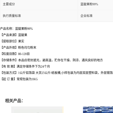
主要成分
蓝靛果粉99%
执行质量标准
企业标准
产品名称：蓝靛果粉99%
【产品来源】蓝靛果
【提取部位】果实
【产品外观】粉色均匀粉末
【粒度目数】80-120目
【存储条件】本品应密封遮光，避高温，贮存在干燥、阴凉、通风良好的地方
【有 效 期】满足存储条件下为24个月
【包装方式】1公斤铝箔袋 大货25公斤/纸板桶,小样包装为内层双层塑料袋，外层锡
【起 订 量】常规包装为1KG
相关产品：