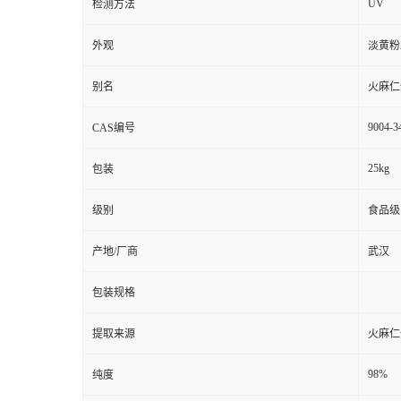
UV
检测方法
外观
淡黄粉
别名
火麻仁
9004-3
CAS编号
25kg
包装
级别
食品级
产地/厂商
武汉
包装规格
提取来源
火麻仁
98%
纯度