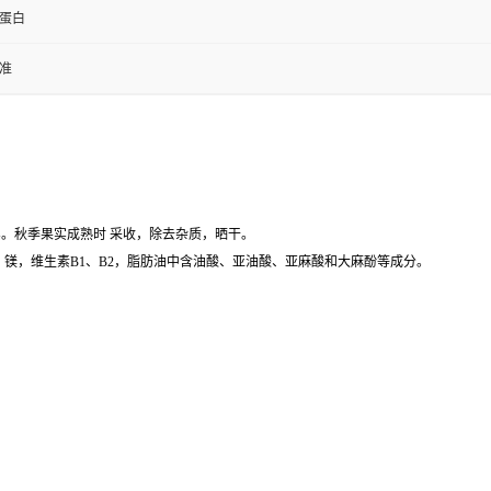
蛋白
准
燥成熟果实。秋季果实成熟时 采收，除去杂质，晒干。
镁，维生素B1、B2，脂肪油中含油酸、亚油酸、亚麻酸和大麻酚等成分。