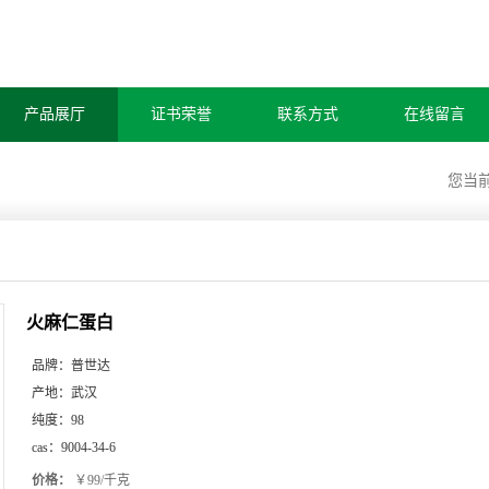
产品展厅
证书荣誉
联系方式
在线留言
您当
火麻仁蛋白
品牌：
普世达
产地：
武汉
纯度：
98
cas：
9004-34-6
价格：
￥99/千克