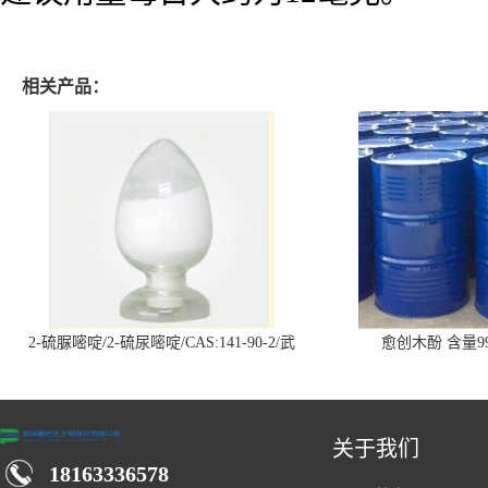
相关产品：
2-硫脲嘧啶/2-硫尿嘧啶/CAS:141-90-2/武
愈创木酚 含量99
汉仓库现货供应商
关于我们
18163336578