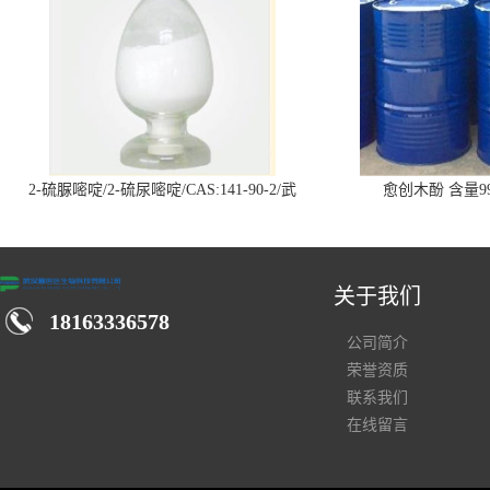
2-硫脲嘧啶/2-硫尿嘧啶/CAS:141-90-2/武
愈创木酚 含量99
汉仓库现货供应商
关于我们
18163336578
公司简介
荣誉资质
联系我们
在线留言