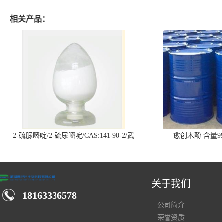
相关产品：
2-硫脲嘧啶/2-硫尿嘧啶/CAS:141-90-2/武
愈创木酚 含量99
汉仓库现货供应商
关于我们
18163336578
公司简介
荣誉资质