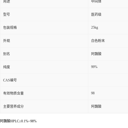
用途
中间体
型号
医药级
25kg
包装规格
外观
白色粉末
别名
阿魏酸
99%
纯度
CAS编号
98
有效物质含量
主要营养成分
阿魏酸
阿魏酸HPLC≥0.1%~98%