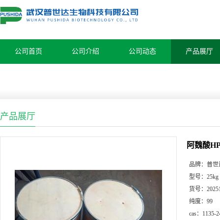
公司首页
公司介绍
公司动态
产品展厅
产品展厅
阿魏酸HPL
品牌：
普世
型号：
25kg
货号：
2025
纯度：
99
cas：
1135-2