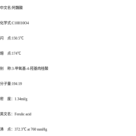
中文名:阿魏酸
化学式:C10H10O4
闪 点:150.5℃
熔 点:174℃
别 称:3-甲氧基-4-羟基肉桂酸
分子量:194.19
密 度：1.34ml/g
英文名：Ferulic acid
沸 点：372.3℃ at 760 mmHg