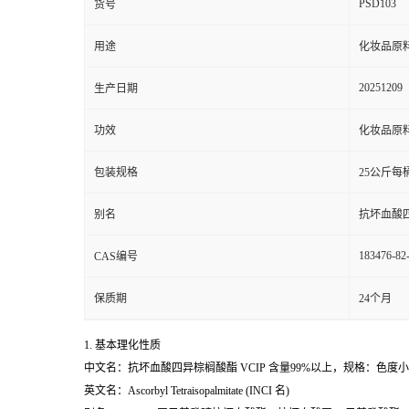
PSD103
货号
用途
化妆品原
20251209
生产日期
功效
化妆品原
包装规格
25公斤每
别名
抗坏血酸四异
183476-82
CAS编号
保质期
24个月
1. 基本理化性质
中文名：抗坏血酸四异棕榈酸酯 VCIP 含量99%以上，规格：色度小
英文名：Ascorbyl Tetraisopalmitate (INCI 名)