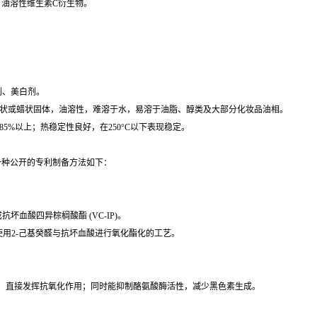
酯、油溶性维生素C衍生物。
。
剂、美白剂。
状或蜡状固体，油溶性，难溶于水，易溶于油脂、醇类及大部分化妆品油相。
85%以上；热稳定性良好，在250°C以下表现稳定。
一种公开的专利制备方法如下：
。
血酸四异棕榈酸酯 (VC-IP)。
用2-己基癸醛与抗坏血酸进行氧化酯化的工艺。
C，直接发挥抗氧化作用；同时能抑制酪氨酸酶活性，减少黑色素生成。