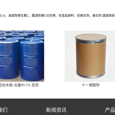
IP、183476-82-6、油溶性维生素C、脂溶性维C衍生物、化妆品原料、抗氧化剂、美白剂 透皮吸收、
愈创木酚 含量99.5% 现货
十一烯酸锌
我们
新闻资讯
产