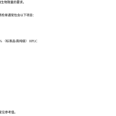
微生物限量的要求。
质检单通常包含以下项目：
8% （标准品/高纯级） HPLC
常见参考值。