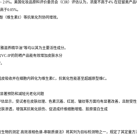
~ 2.0%。美国化妆品原料评价委员会（CIR）评估认为，浓度不高于4% 在驻留类产
于0.05%。
育酚（维生素E）等抗氧化剂协同增效。
莱雅滋养精华油”等均以其为主要活性成分。
VC-IP的防晒产品能有效增加皮肤水分
”。
皮吸收并在细胞内转化为维生素C，抗氧化性能甚至超越原型维C。
可显著预防和减轻光老化问题
临床评估显示，受试者在皮肤纹理、色素沉着、红斑、皱纹等方面均有显著改善，且耐受
皮肤渗透，增强其抗氧化损伤、促进成纤维细胞增殖、胶原蛋白生成
维生素C衍生物的测定 高效液相色谱-串联质谱法》将其列为目标检测物之一，规定了其定量方法