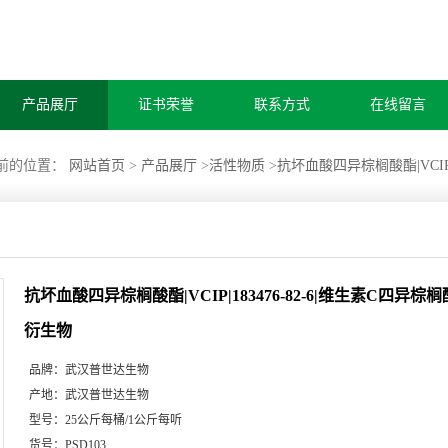
产品展厅
证书荣誉
联系方式
在线留言
前的位置：
网站首页
>
产品展厅
>
活性物质
>
抗坏血酸四异棕榈酸酯|VCIP
抗坏血酸四异棕榈酸酯|VCIP|183476-82-6|维生素C四异
衍生物
品牌：
武汉普世达生物
产地：
武汉普世达生物
型号：
25公斤每桶/1公斤每听
货号：
PSD103