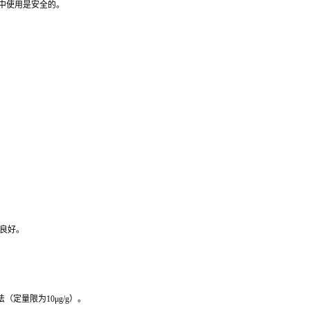
品中使用是安全的。
性良好。
（定量限为10μg/g）。