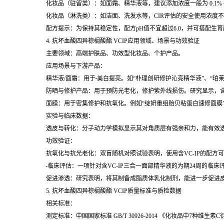
化妆品（驻留类）：如面霜、精华液等，建议添加浓度一般为 0.1% 
化妆品（淋洗类）：如洁面、洗发水等，CIR评估的安全使用浓度不高
配方提示：为保持其稳定性，配方pH值不宜超过6.0，并可搭配生
4.
抗坏血酸四异棕榈酸酯 VCIP
应用领域、场景与功效验证
主要领域：高端护肤品、功效型化妆品、个护产品。
应用场景与下游产品：
精华液/面霜：用于
美白提亮。如“朴理创研修护沁亮精华液”、“珀
防晒与修护产品：用于预防光老化，修护紫外线损伤。研究显示，含
面膜：用于密集修护和抗氧化。例如“绽妍重组贻贝粘蛋白速修面膜
实验与临床数据：
透皮与转化：分子动力学模拟显示其对角质层有强亲和力，能有效透
功效验证：
抗氧化与抗光老化：双盲随机对照试验表明，使用含VC-IP的配方
临床评估：一项针对含VC-IP三合一面部精华液的为期24周的
促进渗透：研究表明，将其制备成脂质体乳化制剂，能进一步促进
5.
抗坏血酸四异棕榈酸酯 VCIP
质量标准与质检数据
相关标准：
测定标准：中国国家标准 GB/T 30926-2014 《化妆品中7种