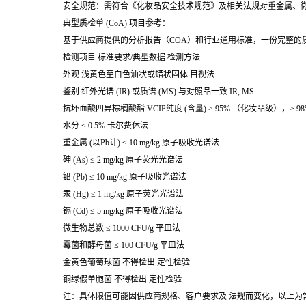
安全规范：需符合《化妆品安全技术规范》及相关法规对重金属、
典型质检单 (CoA) 项目参考：
基于供应商提供的分析报告（COA）和行业通用标准，一份完整的
检测项目 标准要求/典型数据 检测方法
外观 浅黄色至白色油状或蜡状固体 目视法
鉴别 红外光谱 (IR) 或质谱 (MS) 与对照品一致 IR, MS
抗坏血酸四异棕榈酸酯 VCIP
纯度 (含量) ≥ 95% （化妆品级），≥ 9
水分 ≤ 0.5% 卡尔费休法
重金属 (以Pb计) ≤ 10 mg/kg 原子吸收光谱法
砷 (As) ≤ 2 mg/kg 原子荧光光谱法
铅 (Pb) ≤ 10 mg/kg 原子吸收光谱法
汞 (Hg) ≤ 1 mg/kg 原子荧光光谱法
镉 (Cd) ≤ 5 mg/kg 原子吸收光谱法
微生物总数 ≤ 1000 CFU/g 平皿法
霉菌和酵母菌 ≤ 100 CFU/g 平皿法
金黄色葡萄球菌 不得检出 定性检验
铜绿假单胞菌 不得检出 定性检验
注：具体限值可能因供应商规格、客户要求及 法规而变化，以上为