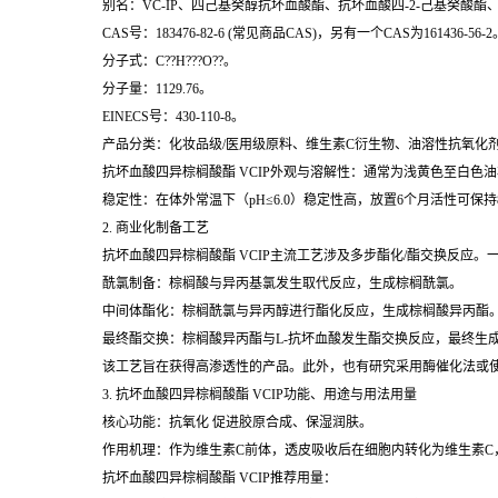
别名：VC-IP、四己基癸醇抗坏血酸酯、抗坏血酸四-2-己基癸酸
CAS号：183476-82-6 (常见商品CAS)，另有一个CAS为161436-56-2
分子式：C??H???O??。
分子量：1129.76。
EINECS号：430-110-8。
产品分类：化妆品级/医用级原料、维生素C衍生物、油溶性抗氧化
抗坏血酸四异棕榈酸酯 VCIP
外观与溶解性：通常为浅黄色至白色油
稳定性：在体外常温下（pH≤6.0）稳定性高，放置6个月活性可保持
2. 商业化制备工艺
抗坏血酸四异棕榈酸酯 VCIP
主流工艺涉及多步酯化/酯交换反应。
酰氯制备：棕榈酸与异丙基氯发生取代反应，生成棕榈酰氯。
中间体酯化：棕榈酰氯与异丙醇进行酯化反应，生成棕榈酸异丙酯
最终酯交换：棕榈酸异丙酯与L-抗坏血酸发生酯交换反应，最终生成抗坏
该工艺旨在获得高渗透性的产品。此外，也有研究采用酶催化法或使
3.
抗坏血酸四异棕榈酸酯 VCIP
功能、用途与用法用量
核心功能：抗氧化 促进胶原合成、保湿润肤。
作用机理：作为维生素C前体，透皮吸收后在细胞内转化为维生素
抗坏血酸四异棕榈酸酯 VCIP
推荐用量：