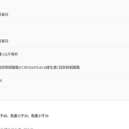
料美白
料美白
桶/1公斤每听
棕榈酸酯|VCIP|183476-82-6|维生素C四异棕榈酸酯
-6
于40，色度小于20，色度小于10