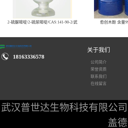
2-硫脲嘧啶/2-硫尿嘧啶/CAS:141-90-2/武
愈创木酚 含量99
汉仓库现货供应商
关于我们
18163336578
公司简介
荣誉资质
联系我们
在线留言
武汉普世达生物科技有限公司
盖德