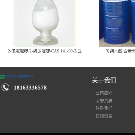
2-硫脲嘧啶/2-硫尿嘧啶/CAS:141-90-2/武
愈创木酚 含量99
汉仓库现货供应商
关于我们
18163336578
公司简介
荣誉资质
联系我们
在线留言