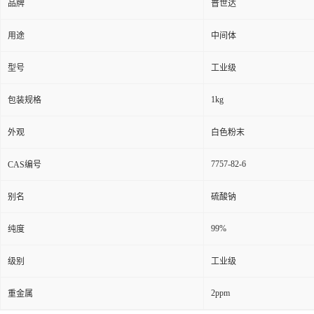
品牌
普世达
用途
中间体
型号
工业级
1kg
包装规格
外观
白色粉末
7757-82-6
CAS编号
别名
硫酸钠
99%
纯度
级别
工业级
2ppm
重金属