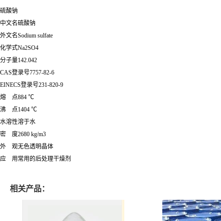
硫酸钠
中文名硫酸钠
外文名Sodium sulfate
化学式Na2SO4
分子量142.042
CAS登录号7757-82-6
EINECS登录号231-820-9
熔 点884 ℃
沸 点1404 ℃
水溶性溶于水
密 度2680 kg/m3
外 观无色透明晶体
应 用常用的后处理干燥剂
相关产品：