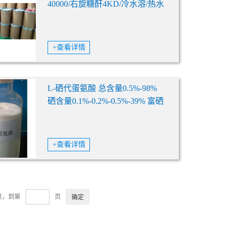
40000/右旋糖酐4KD/冷水溶/热水
溶药典标准
+查看详情
L-硒代蛋氨酸 总含量0.5%-98%
硒含量0.1%-0.2%-0.5%-39% 富硒
饲料级
+查看详情
6页，到第
页