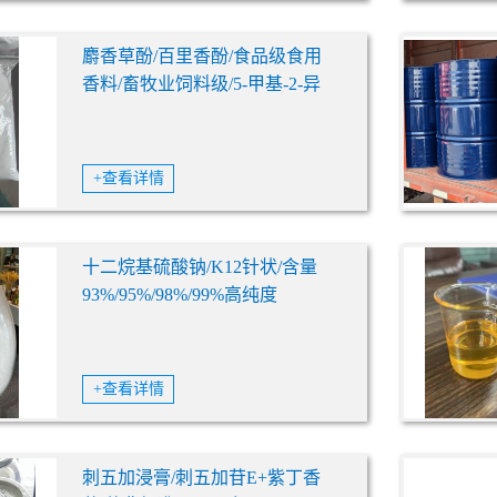
麝香草酚/百里香酚/食品级食用
香料/畜牧业饲料级/5-甲基-2-异
丙基苯酚/89-83-8
+查看详情
十二烷基硫酸钠/K12针状/含量
93%/95%/98%/99%高纯度
SDS/SLS粉末/发泡剂/乳化剂/洗
涤剂
+查看详情
刺五加浸膏/刺五加苷E+紫丁香