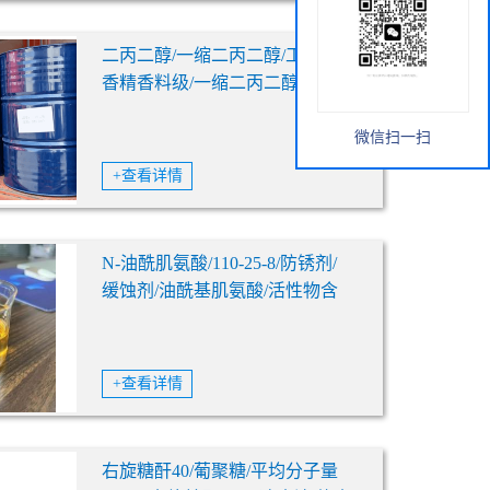
二丙二醇/一缩二丙二醇/工业级/
香精香料级/一缩二丙二醇/110-
98-5/韩国SK/陶氏/进口/国产
DPGFG
微信扫一扫
+查看详情
N-油酰肌氨酸/110-25-8/防锈剂/
缓蚀剂/油酰基肌氨酸/活性物含
量98%
+查看详情
右旋糖酐40/葡聚糖/平均分子量