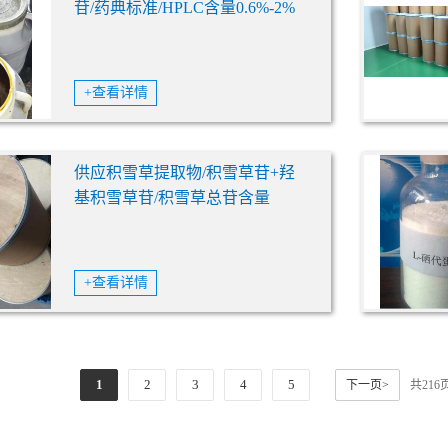
苷/药典标准/HPLC含量0.6%-2%
+查看详情
供应积雪草提取物/积雪草苷+羟
基积雪草苷/积雪草总苷含量
55%/70%/80%/药用级/化妆品级
+查看详情
1
2
3
4
5
下一页>
共21