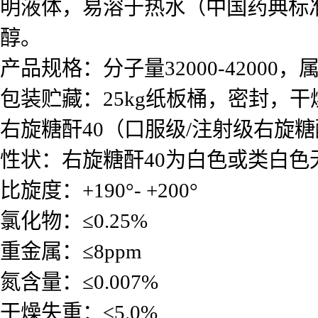
明液体，易溶于热水（中国药典标
醇。
产品规格：分子量32000-42000
包装贮藏：25kg纸板桶，密封，
右旋糖酐40（口服级/注射级右旋
性状：
右旋糖酐40
为白色或类白色
比旋度：+190°- +200°
氯化物：≤0.25%
重金属：≤8ppm
氮含量：≤0.007%
干燥失重：≤5.0%