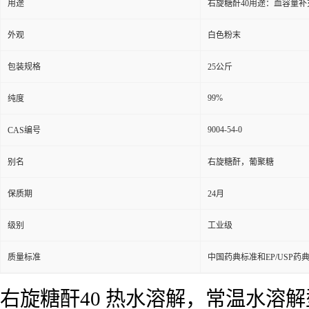
用途
右旋糖酐40用途：血容量补
外观
白色粉末
包装规格
25公斤
99%
纯度
9004-54-0
CAS编号
别名
右旋糖酐，葡聚糖
保质期
24月
级别
工业级
质量标准
中国药典标准和EP/USP药
右旋糖酐40 热水溶解，常温水溶解型