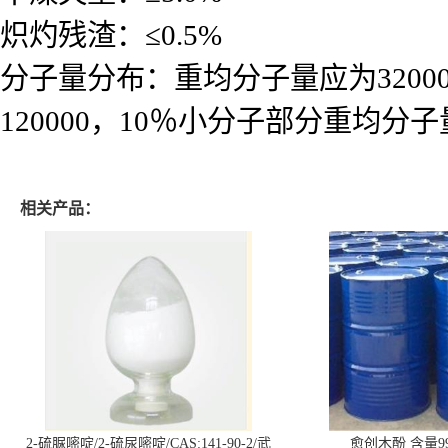
炽灼残渣：≤0.5%
分子量分布：重均分子量应为32000
120000，10％小分子部分重均分子
相关产品：
2-硫脲嘧啶/2-硫尿嘧啶/CAS:141-90-2/武
愈创木酚 含量99