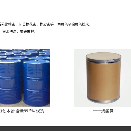
后幕比檀素、刺芒柄花素、槲皮素等。为黄色至棕黄色粉末。
量，煎水洗渍；或研末敷。
愈创木酚 含量99.5% 现货
十一烯酸锌