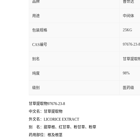
品牌
普世达
用途
中间体
25KG
包装规格
97676-23-
CAS编号
别名
甘草提取
98%
纯度
级别
医药级
甘草提取物97676-23-8
中文名：甘草提取物
外文名：LICORICE EXTRACT
别 名：甜草根、红甘草、粉甘草、粉草
药用部位：根及根茎