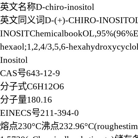
英文名称D-chiro-inositol
英文同义词D-(+)-CHIRO-INOSITOL;
INOSITChemicalbookOL,95%(96%EE/G
hexaol;1,2,4/3,5,6-hexahydroxycyc
Inositol
CAS号643-12-9
分子式C6H12O6
分子量180.16
EINECS号211-394-0
熔点230°C沸点232.96°C(roughestim