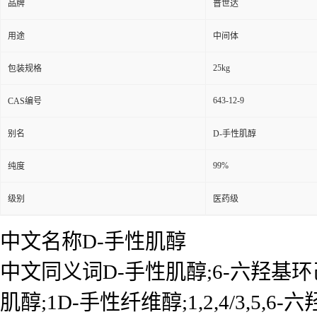
品牌
普世达
用途
中间体
25kg
包装规格
643-12-9
CAS编号
别名
D-手性肌醇
99%
纯度
级别
医药级
中文名称D-手性肌醇
中文同义词D-手性肌醇;6-六羟基环己
肌醇;1D-手性纤维醇;1,2,4/3,5,