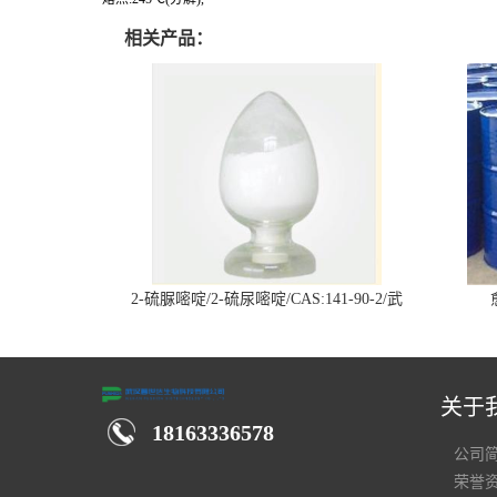
相关产品：
2-硫脲嘧啶/2-硫尿嘧啶/CAS:141-90-2/武
汉仓库现货供应商
关于
18163336578
公司
荣誉