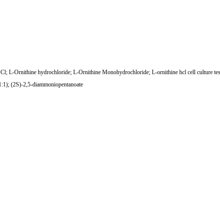
L-Ornithine hydrochloride; L-Ornithine Monohydrochloride; L-ornithine hcl cell culture
); (2S)-2,5-diammoniopentanoate