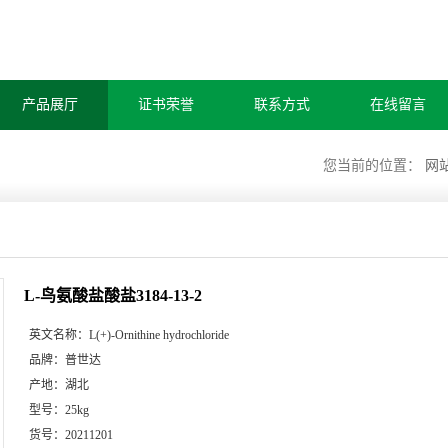
产品展厅
证书荣誉
联系方式
在线留言
您当前的位置：
网
L-鸟氨酸盐酸盐3184-13-2
英文名称：
L(+)-Ornithine hydrochloride
品牌：
普世达
产地：
湖北
型号：
25kg
货号：
20211201