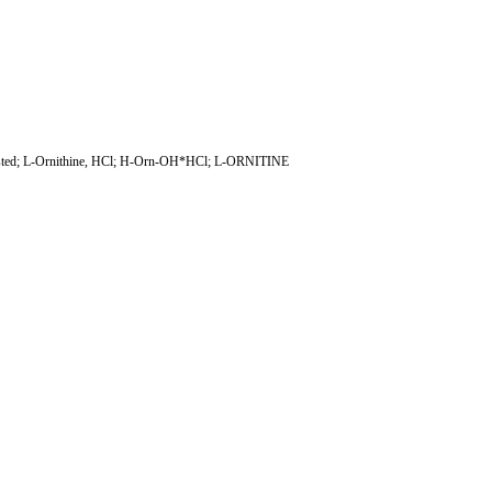
 tested; L-Ornithine, HCl; H-Orn-OH*HCl; L-ORNITINE