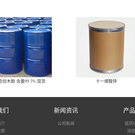
愈创木酚 含量99.5% 现货
十一烯酸锌
我们
新闻资讯
产
简介
公司新闻
医药
资质
活