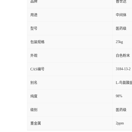
品牌
普世达
用途
中间体
型号
医药级
25kg
包装规格
外观
白色粉末
3184-13-2
CAS编号
别名
L-鸟氨酸
98%
纯度
级别
医药级
2ppm
重金属