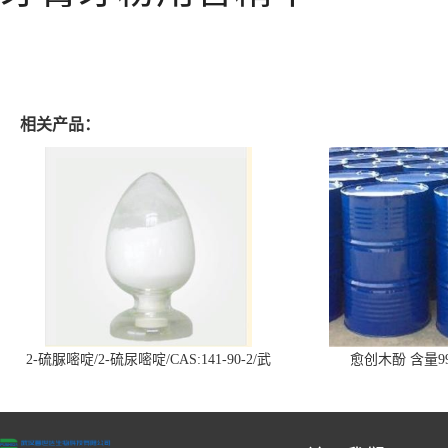
相关产品：
2-硫脲嘧啶/2-硫尿嘧啶/CAS:141-90-2/武
愈创木酚 含量99
汉仓库现货供应商