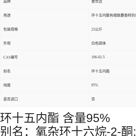
品牌
普世达
用途
环十五内酯有细致麝香样的动
包装规格
25公斤
外观
白色固体
106-02-5
CAS编号
别名
环十五内脂
95%
纯度
是否进口
否
环十五内酯 含量95%
别名：
氧杂环十六烷-2-