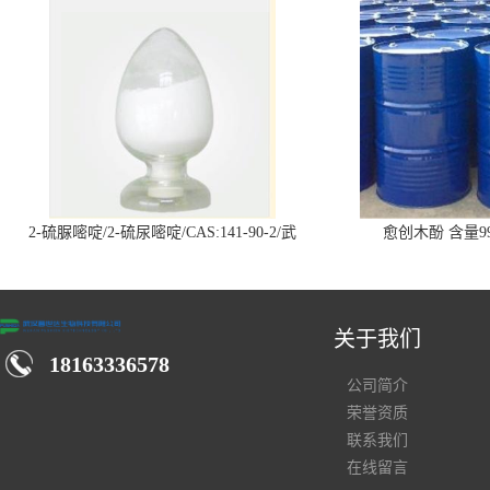
2-硫脲嘧啶/2-硫尿嘧啶/CAS:141-90-2/武
愈创木酚 含量99
汉仓库现货供应商
关于我们
18163336578
公司简介
荣誉资质
联系我们
在线留言