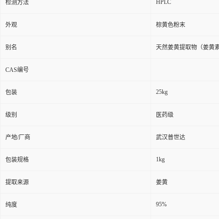
HPLC
检测方法
外观
棕黄色粉末
别名
天然姜黄提取物（姜黄素）
CAS编号
25kg
包装
级别
医药级
产地/厂商
武汉普世达
1kg
包装规格
提取来源
姜黄
95%
纯度