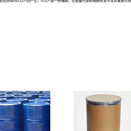
并能促进体内NAD+的产生。NAD+是一种辅酶，在能量代谢和细胞修复中发挥重要作