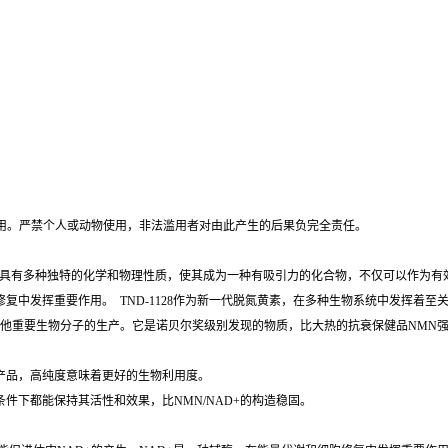
使用。严禁个人或动物使用，非法滥用者对由此产生的后果负完全责任。
粉末具有多种独特的化学和物理性质，使其成为一种有吸引力的化合物，不仅可以作为有效
胞修复中发挥重要作用。 TND-1128作为新一代脱氮黄素，在多种生物系统中发挥着
助于其他重要生物分子的生产。它是诺贝尔奖级别发现的物质，比大热的抗衰保健品NMN
的产品，高纯度意味着更好的生物利用度。
条件下都能保持其活性和效果，比NMN/NAD+的构造稳固。