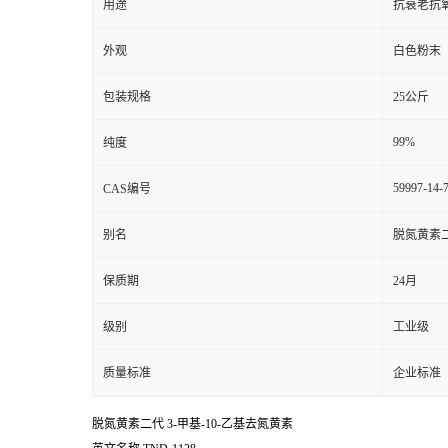
用途
抗衰老抗
外观
白色粉末
包装规格
25公斤
99%
纯度
59997-14-
CAS编号
别名
脱氮黄素
保质期
24月
级别
工业级
质量标准
企业标准
脱氮黄素二代
3-甲基-10-乙基去氮黄素