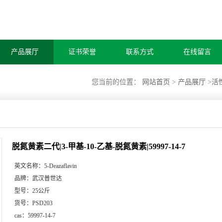
产品展厅
证书荣誉
联系方式
在线留言
您当前的位置：
网站首页
>
产品展厅
>
活
脱氮黄素二代|3-甲基-10-乙基-脱氮黄素|59997-14-7
英文名称：
5-Deazaflavin
品牌：
武汉普世达
型号：
25公斤
货号：
PSD203
cas：
59997-14-7