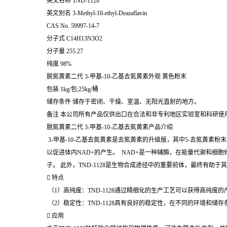
英文名称 TND-1128
英文别名 3-Methyl-10-ethyl-Deazaflavin
CAS No. 59997-14-7
分子式 C14H13N3O2
分子量 255.27
纯度 98%
脱氮黄素二代
3-甲基-10-乙基去氮黄素
外观 黄色粉末
包装 1kg/包;25kg/桶
储存条件 储存于密闭、干燥、室温、无阳光直射的地方。
备注 本公司所有产品仅供出口在合法和非专利地区实验室和科研
脱氮黄素二代
3-甲基-10-乙基去氮黄素
产品介绍
3-甲基-10-乙基去氮黄素是去氮黄素的升级版，其中5-去氮黄素
以促进体内NAD+的产生。 NAD+是一种辅酶，在能量代谢和细
子。 此外，TND-1128是生物合成途径中的重要前体，最终有
 特点
（1）高纯度：TND-1128通过精细化的生产工艺可以获得高纯度
（2）稳定性：TND-1128具有良好的稳定性，在不同的环境和储存
 应用