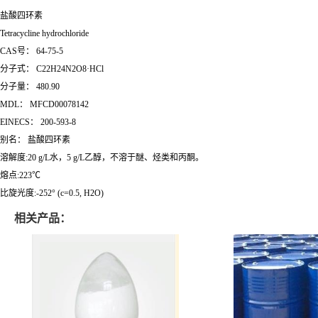
盐酸四环素
Tetracycline hydrochloride
CAS号： 64-75-5
分子式： C22H24N2O8·HCl
分子量： 480.90
MDL： MFCD00078142
EINECS： 200-593-8
别名： 盐酸四环素
溶解度:20 g/L水，5 g/L乙醇，不溶于醚、烃类和丙酮。
熔点:223℃
比旋光度:-252° (c=0.5, H2O)
相关产品：