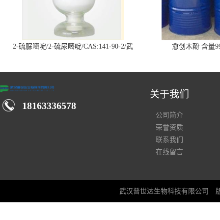
2-硫脲嘧啶/2-硫尿嘧啶/CAS:141-90-2/武
愈创木酚 含量99
汉仓库现货供应商
关于我们
18163336578
公司简介
荣誉资质
联系我们
在线留言
武汉普世达生物科技有限公司
版