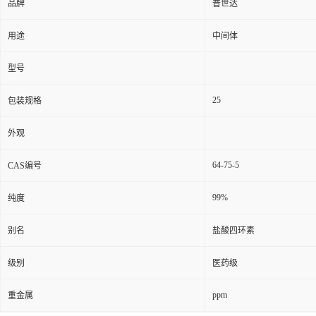
品牌
普世达
用途
中间体
型号
25
包装规格
外观
64-75-5
CAS编号
99%
纯度
别名
盐酸四环素
级别
医药级
ppm
重金属