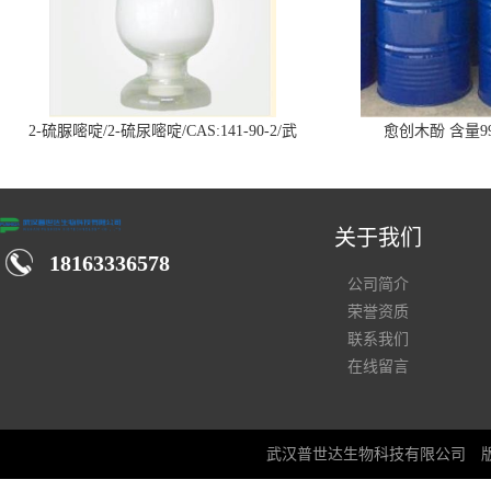
2-硫脲嘧啶/2-硫尿嘧啶/CAS:141-90-2/武
愈创木酚 含量99
汉仓库现货供应商
关于我们
18163336578
公司简介
荣誉资质
联系我们
在线留言
武汉普世达生物科技有限公司
版