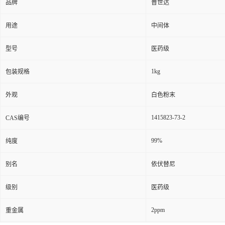
品牌
普世达
用途
中间体
型号
医药级
1kg
包装规格
外观
白色粉末
1415823-73-2
CAS编号
99%
纯度
别名
依伏替尼
级别
医药级
2ppm
重金属