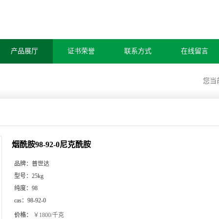
产品展厅
证书荣誉
联系方式
在线留言
您当
烟酰胺98-92-0尼克酰胺
品牌：
普世达
型号：
25kg
纯度：
98
cas：
98-92-0
价格：
￥1800/千克