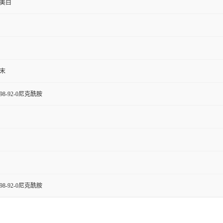
美白
末
8-92-0尼克酰胺
8-92-0尼克酰胺