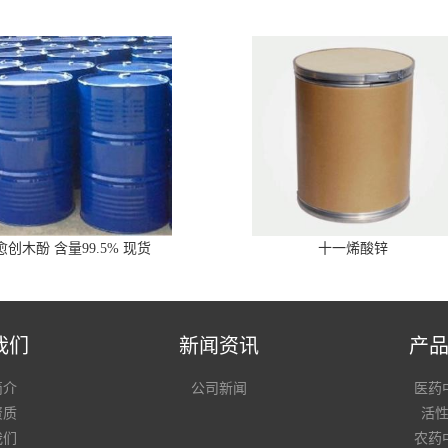
愈创木酚 含量99.5% 现货
十一烯酸锌
我们
新闻资讯
产
简介
公司新闻
医药
资质
活
我们
农药