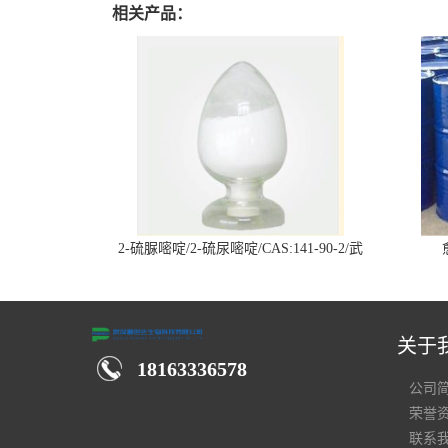
相关产品：
2-硫脲嘧啶/2-硫尿嘧啶/CAS:141-90-2/武
汉仓库现货供应商
关于
18163336578
公司
荣誉
联系