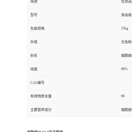
用途
化妆品
型号
食品级
25kg
包装规格
外观
白色粉
别名
烟酰胺9
98%
纯度
CAS编号
98
有效物质含量
主要营养成分
烟酰胺9