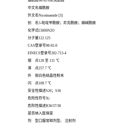
烟酰胺98-92-0尼克酰胺
中文名烟酰胺
外文名Nicotinamide [3]
别 名3-吡啶甲酰胺；尼克酰胺；烟碱酰胺
化学式C6H6N2O
分子量122.125
CAS登录号98-92-0
EINECS登录号202-713-4
熔 点128 至 131 ℃
沸 点257.7 ℃
外 观白色结晶性粉末
闪 点109.7 ℃
安全性描述S26；S36
危险性符号Xi
危险性描述R36/37/38
是否纳入医保是
剂 型口服常释剂型、 注射剂