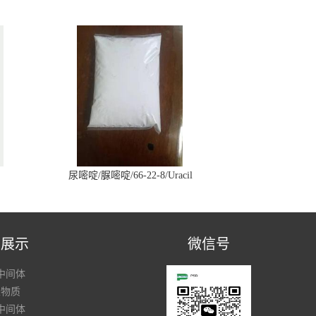
尿嘧啶/脲嘧啶/66-22-8/Uracil
品展示
微信号
中间体
性物质
中间体