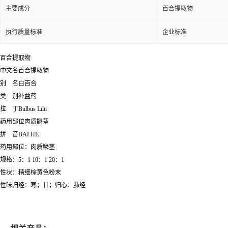
主要成分
百合提取物
执行质量标准
企业标准
百合提取物
中文名百合提取物
别 名白百合
类 别补益药
拉 丁Bulbus Lilii
药用部位肉质鳞茎
拼 音BAI HE
药用部位：肉质鳞茎
规格：5：1 10：1 20：1
性状：精细棕黄色粉末
性味归经：寒；甘；归心、肺经