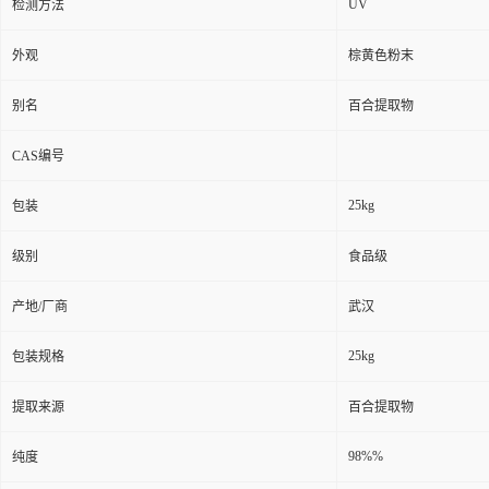
UV
检测方法
外观
棕黄色粉末
别名
百合提取物
CAS编号
25kg
包装
级别
食品级
产地/厂商
武汉
25kg
包装规格
提取来源
百合提取物
98%%
纯度