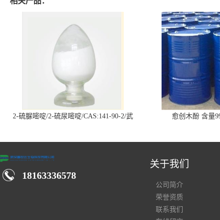
相关产品：
2-硫脲嘧啶/2-硫尿嘧啶/CAS:141-90-2/武
愈创木酚 含量99
汉仓库现货供应商
关于我们
18163336578
公司简介
荣誉资质
联系我们