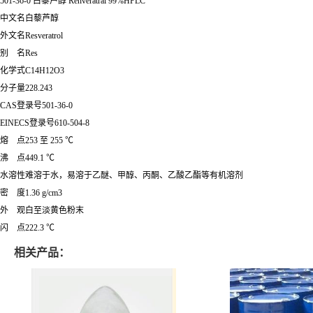
501-36-0 白藜芦醇 Renveratral 99%HPLC
中文名白藜芦醇
外文名Resveratrol
别 名Res
化学式C14H12O3
分子量228.243
CAS登录号501-36-0
EINECS登录号610-504-8
熔 点253 至 255 ℃
沸 点449.1 ℃
水溶性难溶于水，易溶于乙醚、甲醇、丙酮、乙酸乙酯等有机溶剂
密 度1.36 g/cm3
外 观白至淡黄色粉末
闪 点222.3 ℃
相关产品：