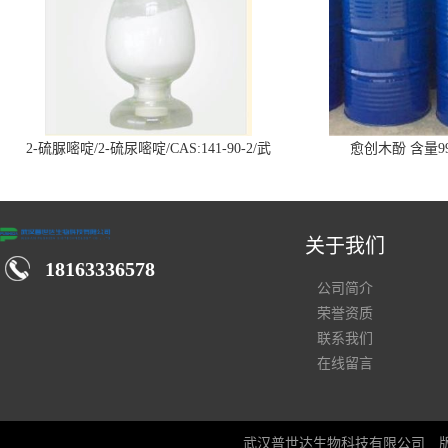
2-硫脲嘧啶/2-硫尿嘧啶/CAS:141-90-2/武
愈创木酚 含量99
汉仓库现货供应商
关于我们
18163336578
公司简介
荣誉资质
联系我们
在线留言
武汉普世达生物科技有限公司
版