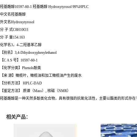
羟基酪醇10597-60-1
羟基酪醇
Hydroxytyrosol
99%HPLC
中文名羟基酪醇
外文名Hydroxytyrosol
分 子 式C8H10O3
分 子 量154.163
化学名3，4-二羟基苯乙醇
【别名】3,4-Dihydroxyphenylethanol
【C A S 号】10597-60-1
【化学分类】Phenols酚类
【来 源】橄榄叶，橄榄油和加工橄榄油产生的废水
【分析方法】 HPLC-DAD
【鉴定方法】 质谱（Mass）, 核磁（NMR）
羟基酪醇是一种天然多酚类化合物，具有很强的抗氧化活性，主要以酯类的形式存在
相关产品：