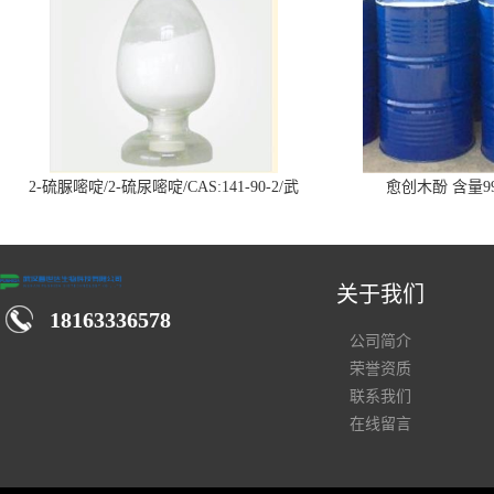
2-硫脲嘧啶/2-硫尿嘧啶/CAS:141-90-2/武
愈创木酚 含量99
汉仓库现货供应商
关于我们
18163336578
公司简介
荣誉资质
联系我们
在线留言