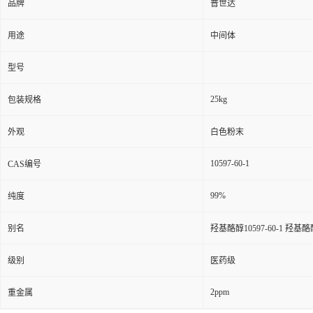
品牌
普世达
用途
中间体
型号
25kg
包装规格
外观
白色粉末
10597-60-1
CAS编号
99%
纯度
别名
羟基酪醇10597-60-1 羟基酪醇
级别
医药级
2ppm
重金属