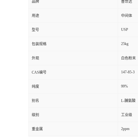
品牌
普世达
用途
中间体
USP
型号
25kg
包装规格
外观
白色粉末
147-85-3
CAS编号
99%
纯度
别名
L-脯氨酸
级别
工业级
2ppm
重金属