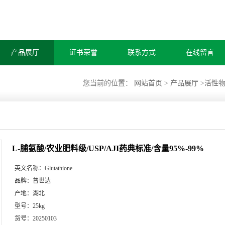
产品展厅
证书荣誉
联系方式
在线留言
您当前的位置：
网站首页
>
产品展厅
>
活性
L-脯氨酸/农业肥料级/USP/AJI药典标准/含量95%-99%
英文名称：
Glutathione
品牌：
普世达
产地：
湖北
型号：
25kg
货号：
20250103