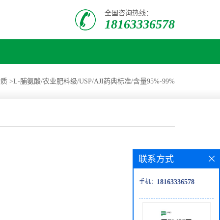
全国咨询热线：
18163336578
物质
>
L-脯氨酸/农业肥料级/USP/AJI药典标准/含量95%-99%
联系方式
手机：
18163336578