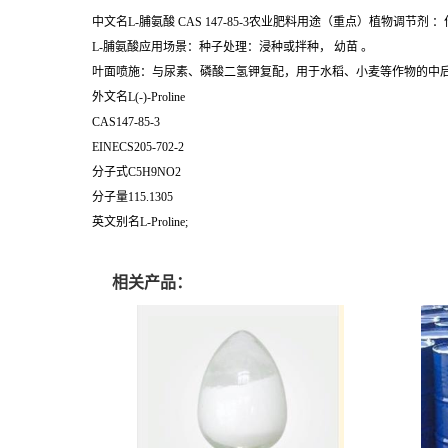
中文名L-脯氨酸
CAS 147-85-3
农业肥料用途（重点）植物调节剂 ：作为氨基
L-脯氨酸
应用场景：种子处理：浸种或拌种， 幼苗 。
叶面喷施：与尿素、磷酸二氢钾复配，用于水稻、小麦等作物的中
外文名L(-)-Proline
CAS147-85-3
EINECS205-702-2
分子式C5H9NO2
分子量115.1305
英文别名L-Proline;
相关产品：