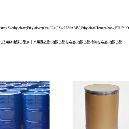
;(Z)-ethyloleate;Ethyloleate(OA-EE);(9Z)-;FEMA2450;EthyloleatChemicalbook;ETHYLO
P;药用级油酸乙酯;9-十八烯酸乙酯;油酸乙酯标准品;油酸乙酯检测标准品;油酸乙酯