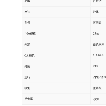
品牌
普世达
用途
液体
型号
医药级
25kg
包装规格
外观
白色粉末
111-62-6
CAS编号
99%
纯度
别名
油酸乙酯9
级别
医药级
2ppm
重金属