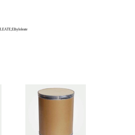
LEATE;Elhyloleate