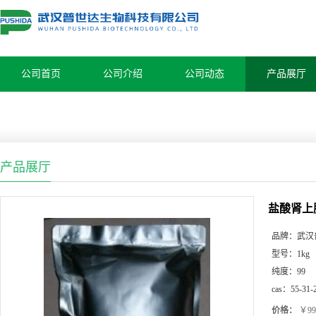
公司首页
公司介绍
公司动态
产品展厅
产品展厅
盐酸肾上腺素5
品牌：
武汉
型号：
1kg
纯度：
99
cas：
55-31-
价格：
￥99