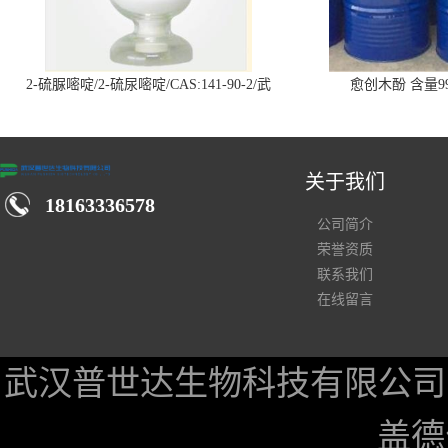
2-硫脲嘧啶/2-硫尿嘧啶/CAS:141-90-2/武
愈创木酚 含量99
汉仓库现货供应商
关于我们
18163336578
公司简介
荣誉资质
联系我们
在线留言
武汉普世达生物科技有限公司
盖德