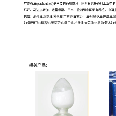
广藿香油(patchouli oil)是主要的药用成分，同时其也
尼旺、马达加斯加、毛里求斯、日本、欧洲和中国都有种植。中国主
供应：荆芥油/连翘油/薄荷脑/广霍香油/紫苏叶油/月见草油/陈皮油/薄
油/葡萄籽油/檀香油/茉莉花油/椰子油/松针油/大蒜油/木香油/苍术油
相关产品：