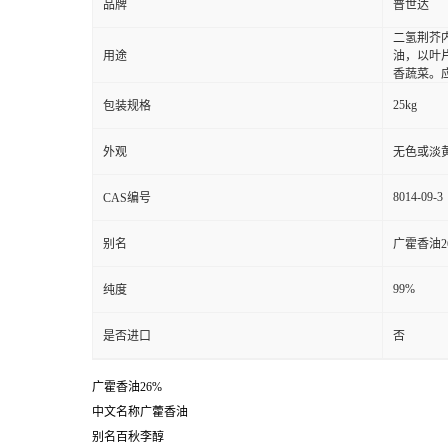
品牌
普世达
二氢荆芥内
用途
油，以叶
香蔬菜。
25kg
包装规格
外观
无色或淡
8014-09-3
CAS编号
别名
广霍香油2
99%
纯度
是否进口
否
广霍香油26%
中文名称广藿香油
别名百秋李醇