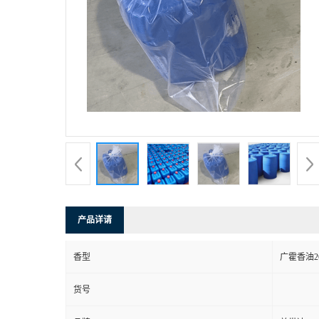
产品详请
香型
广霍香油2
货号