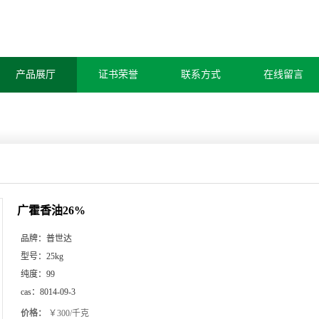
产品展厅
证书荣誉
联系方式
在线留言
广霍香油26%
品牌：
普世达
型号：
25kg
纯度：
99
cas：
8014-09-3
价格：
￥300/千克