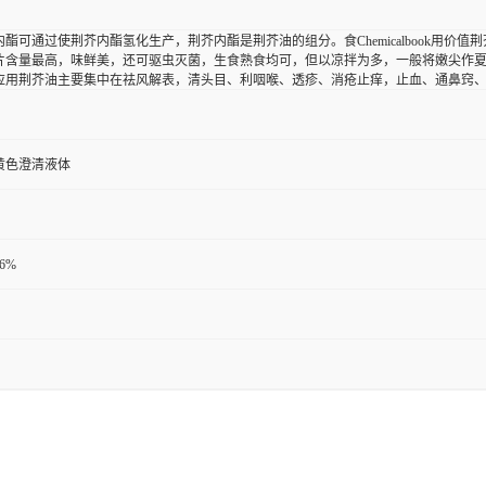
酯可通过使荆芥内酯氢化生产，荆芥内酯是荆芥油的组分。食Chemicalbook用
片含量最高，味鲜美，还可驱虫灭菌，生食熟食均可，但以凉拌为多，一般将嫩尖作
应用荆芥油主要集中在祛风解表，清头目、利咽喉、透疹、消疮止痒，止血、通鼻窍
黄色澄清液体
6%