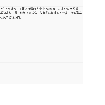
价值荆芥有强烈香气，主要以鲜嫩的茎叶供作蔬菜食用。荆芥富含芳香
夏季调味料，是一种经济效益高、很有发展前途的无公害、保健型辛
、祛风解痉等方面。