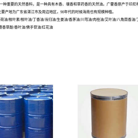
是香料工业中的一种重要的天然香料，是一种具有木香、壤香和草药香的天然油。广藿香原产
要产地为广东省湛江市及周边地区，90年代的时候海南也有规模种植。
荷油/桉叶素/桉叶油/丁香油/当归油/生姜油/香茅油/川芎油/肉桂油/艾叶油/八角茴香油/
/麝香草酚/香叶油/佛手苷油/红花油