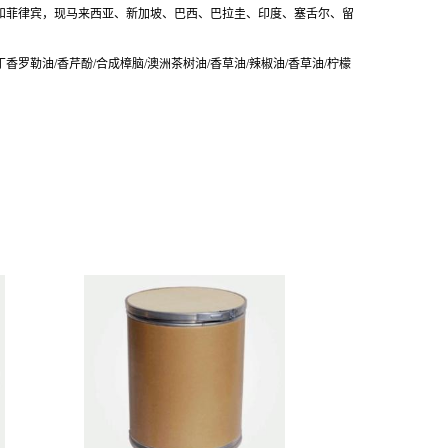
于印尼和菲律宾，现马来西亚、新加坡、巴西、巴拉圭、印度、塞舌尔、留
丁香罗勒油/香芹酚/合成樟脑/澳洲茶树油/香草油/辣椒油/香草油/柠檬