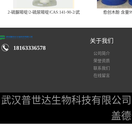
2-硫脲嘧啶/2-硫尿嘧啶/CAS:141-90-2/武
愈创木酚 含量99
汉仓库现货供应商
关于我们
18163336578
公司简介
荣誉资质
联系我们
在线留言
武汉普世达生物科技有限公司
盖德