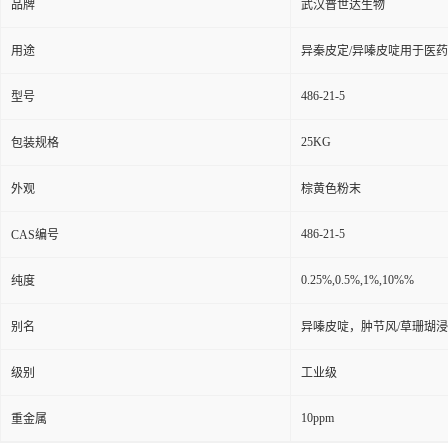
品牌
武汉普世达生物
用途
异秦皮定/异嗪皮啶用于医
486-21-5
型号
25KG
包装规格
外观
棕黄色粉末
486-21-5
CAS编号
0.25%,0.5%,1%,10%%
纯度
别名
异嗪皮啶，肿节风/草珊瑚
级别
工业级
10ppm
重金属