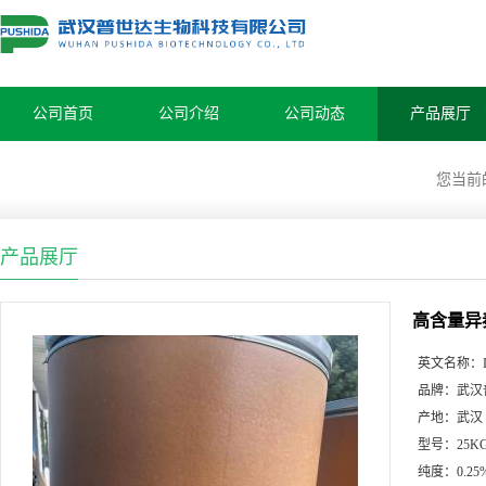
公司首页
公司介绍
公司动态
产品展厅
您当前
产品展厅
高含量异秦
英文名称：
品牌：
武汉
产地：
武汉
型号：
25K
纯度：
0.25