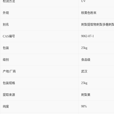
UV
检测方法
外观
棕黄色粉末
别名
刺梨提取物刺梨多糖刺
9062-07-1
CAS编号
25kg
包装
级别
食品级
产地/厂商
武汉
25kg
包装规格
提取来源
刺梨果
98%
纯度