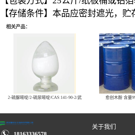
【包装方式】25公斤/纸板桶或铝箔
【存储条件】本品应密封遮光，贮
相关产品：
2-硫脲嘧啶/2-硫尿嘧啶/CAS:141-90-2/武
愈创木酚 含量99
汉仓库现货供应商
关于我们
18163336578