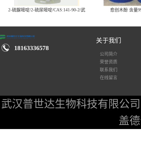
2-硫脲嘧啶/2-硫尿嘧啶/CAS:141-90-2/武
愈创木酚 含量99
汉仓库现货供应商
关于我们
18163336578
公司简介
荣誉资质
联系我们
在线留言
武汉普世达生物科技有限公司
盖德