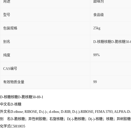
用途
甜味剂
型号
食品级
25kg
包装规格
别名
D-核糖核糖D-脆核糖50-6
99%
纯度
CAS编号
99
有效物质含量
D-核糖核糖D-脆核糖50-69-1
中文名D-核糖
外文名D-ribose; RIBOSE, D-(-)-; d-ribos; D-RIB; D-(-)-RIBOSE; FEMA 3793; ALPH
别 名D-脆核糖；异性树胶糖；右旋核糖；D(-)-胞核糖；D(-)-核糖；核糖；异树胶糖
化学式C5H10O5