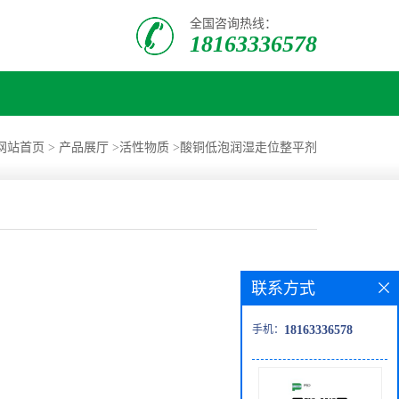
全国咨询热线：
18163336578
网站首页
>
产品展厅
>
活性物质
>
酸铜低泡润湿走位整平剂
联系方式
手机：
18163336578