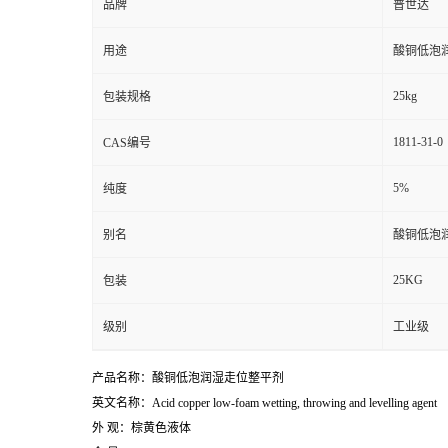
品牌
普世达
用途
酸铜低泡
25kg
包装规格
1811-31-0
CAS编号
5%
纯度
别名
酸铜低泡
25KG
包装
级别
工业级
产品名称：酸铜低泡润湿走位整平剂
英文名称：Acid copper low-foam wetting, throwing and levelling agent
外 观：棕黄色液体