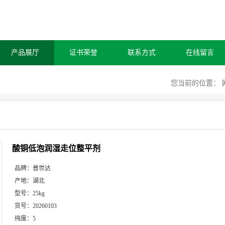
产品展厅
证书荣誉
联系方式
在线留言
您当前的位置：
酸铜低泡润湿走位整平剂
品牌：
普世达
产地：
湖北
型号：
25kg
货号：
20260103
纯度：
5