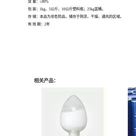
含 量：≥80%
包 装：1kg、5公斤、10公斤塑料瓶；25kg蓝桶。
存 储：本品为非危险品，储存于阴凉、干燥、通风的区域。
有 效 期：2年
相关产品：