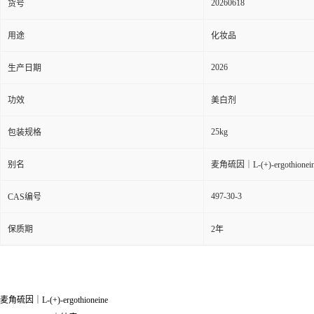
20260618
货号
用途
化妆品
2026
生产日期
功效
美白剂
25kg
包装规格
别名
麦角硫因｜L-(+)-ergothionei
497-30-3
CAS编号
保质期
2年
麦角硫因｜L-(+)-ergothioneine