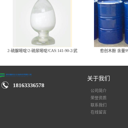
2-硫脲嘧啶/2-硫尿嘧啶/CAS:141-90-2/武
愈创木酚 含量99
汉仓库现货供应商
关于我们
18163336578
公司简介
荣誉资质
联系我们
在线留言