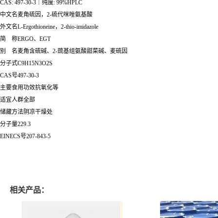
CAS: 497-30-3｜纯度: 99%HPLC
中文名麦角硫因，2-硫代咪唑氨基酸
外文名L-Ergothioneine，2-thio-imidazole
简 称ERGO、EGT
别 名麦角含硫碱、2-巯基组氨酸甜菜碱、麦硫因
分子式C9H15N3O2S
CAS号497-30-3
主要食用功效抗氧化等
适宜人群全部
储藏方法阴凉干燥处
分子量229.3
EINECS号207-843-5
相关产品：