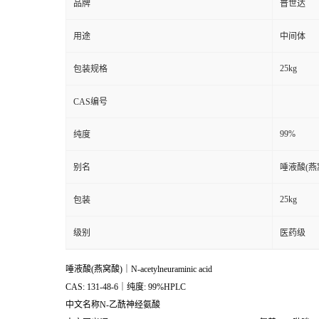
品牌
普世达
用途
中间体
25kg
包装规格
CAS编号
99%
纯度
别名
唾液酸(燕窝酸)
25kg
包装
级别
医药级
唾液酸(燕窝酸)｜N-acetylneuraminic acid
CAS: 131-48-6｜纯度: 99%HPLC
中文名称N-乙酰神经氨酸