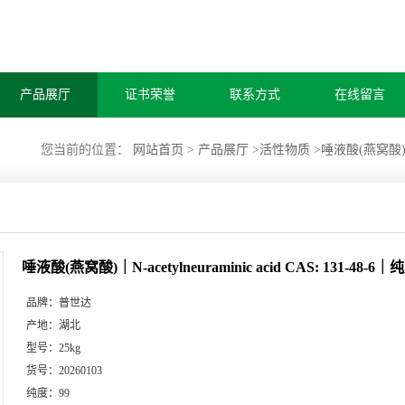
产品展厅
证书荣誉
联系方式
在线留言
您当前的位置：
网站首页
>
产品展厅
>
活性物质
>
唾液酸(燕窝酸)｜N-a
唾液酸(燕窝酸)｜N-acetylneuraminic acid CAS: 131-48-6
品牌：
普世达
产地：
湖北
型号：
25kg
货号：
20260103
纯度：
99