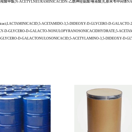
5-氨基-1H-吡唑-3-羧酸甲酯;N-ACETYLNEURAMINICACIDN-乙酰神经氨酸/唾液酸;扎那
onulosonicaci;LACTAMINICACID;5-ACETAMIDO-3,5-DIDEOXY-D-GLYCERO-D-GALAC
OXY-D-GLYCERO-D-GALACTO-NONULOPYRANOSONICACIDHYDRATE;5-ACETAMI
-GLYCERO-D-GALACTONULOSONICACID;5-ACETYLAMINO-3,5-DIDEOXY-D-G