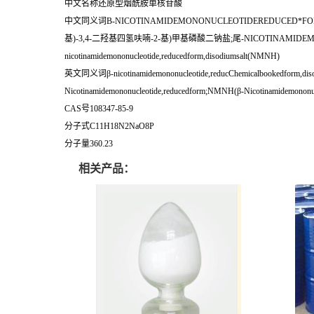
中文名称还原型烟酰胺单核苷酸
中文同义词B-NICOTINAMIDEMONONUCLEOTIDEREDUCED*
基)-3,4-二羟基四氢呋喃-2-基)甲基磷酸二钠盐;尾-NICOTINAMID
nicotinamidemononucleotide,reducedform,disodiumsalt(NMNH)
英文同义词β-nicotinamidemononucleotide,reducChemicalbookedform,disodi
Nicotinamidemononucleotide,reducedform;NMNH(β-Nicotinamidemononucl
CAS号108347-85-9
分子式C11H18N2NaO8P
分子量360.23
相关产品：