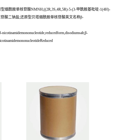
单核苷酸NMNH;((2R,3S,4R,5R)-5-(3-甲酰胺基吡啶-1(4H)-
Β-烟酰胺单核苷酸二钠盐;还原型贝塔烟酰胺单核苷酸英文名称β-
otinamidemononucleotide,reducedform,disodiumsalt;β-
icotinamidemononucleotideReduced