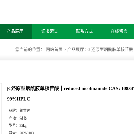
产品展厅
证书荣誉
联系方式
在线留言
您当前的位置：
网站首页
>
产品展厅
>
β-还原型烟酰胺单核苷酸｜reduc
β-还原型烟酰胺单核苷酸｜reduced nicotinamide CAS: 10834
99%HPLC
品牌：
普世达
产地：
湖北
型号：
25kg
货号：
20260103