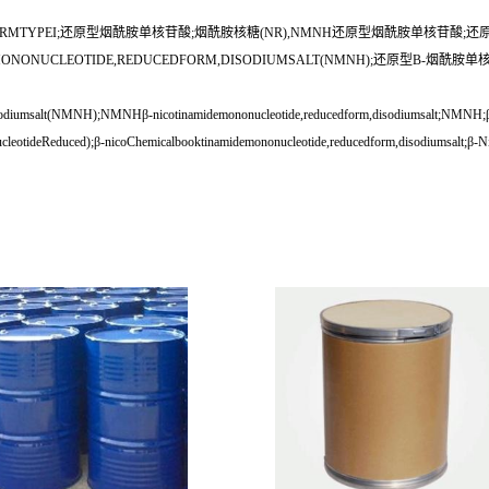
FORMTYPEI;还原型烟酰胺单核苷酸;烟酰胺核糖(NR),NMNH还原型烟酰胺单核苷酸;还原型烟酰胺
EMONONUCLEOTIDE,REDUCEDFORM,DISODIUMSALT(NMNH);还原型
umsalt(NMNH);NMNHβ-nicotinamidemononucleotide,reducedform,disodiumsalt;NMNH;β-nic
eotideReduced);β-nicoChemicalbooktinamidemononucleotide,reducedform,disodiumsalt;β-N