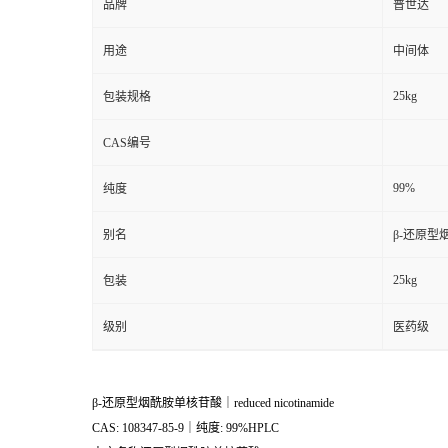
品牌
普世达
用途
中间体
25kg
包装规格
CAS编号
99%
纯度
别名
β-还原型烟酰
25kg
包装
级别
医药级
β-还原型烟酰胺单核苷酸｜reduced nicotinamide
CAS: 108347-85-9｜纯度: 99%HPLC