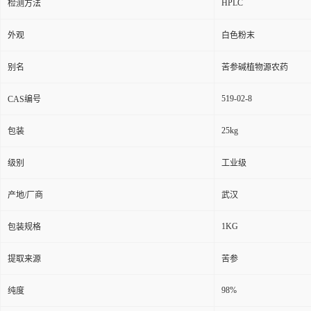
HPLC
检测方法
外观
白色粉末
别名
苦参碱植物源农药
519-02-8
CAS编号
25kg
包装
级别
工业级
产地/厂商
武汉
1KG
包装规格
提取来源
苦参
98%
纯度