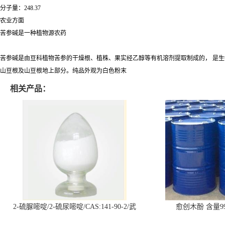
分子量：248.37
农业方面
苦参碱是一种植物源农药
苦参碱是由豆科植物苦参的干燥根、植株、果实经乙醇等有机溶剂提取制成的， 是
山豆根及山豆根地上部分。纯品外观为白色粉末
相关产品：
2-硫脲嘧啶/2-硫尿嘧啶/CAS:141-90-2/武
愈创木酚 含量99
汉仓库现货供应商