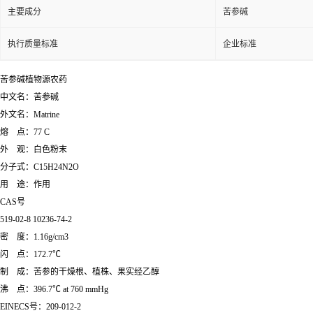
主要成分
苦参碱
执行质量标准
企业标准
苦参碱植物源农药
中文名：苦参碱
外文名：Matrine
熔 点：77 C
外 观：白色粉末
分子式：C15H24N2O
用 途：作用
CAS号
519-02-8 10236-74-2
密 度：1.16g/cm3
闪 点：172.7℃
制 成：苦参的干燥根、植株、果实经乙醇
沸 点：396.7℃ at 760 mmHg
EINECS号：209-012-2